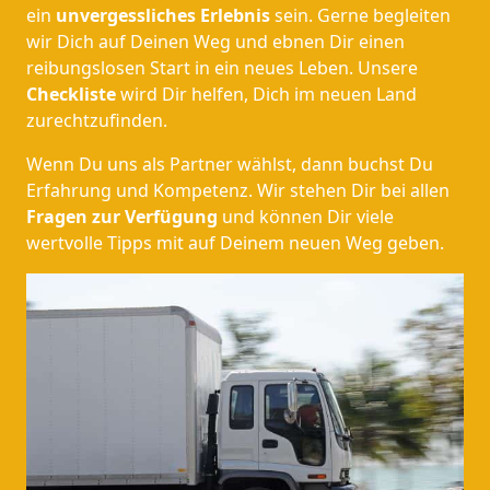
ein
unvergessliches Erlebnis
sein. Gerne begleiten
wir Dich auf Deinen Weg und ebnen Dir einen
reibungslosen Start in ein neues Leben.
Unsere
Checkliste
wird Dir helfen, Dich im neuen Land
zurechtzufinden.
Wenn Du uns als Partner wählst, dann buchst Du
Erfahrung und Kompetenz. Wir stehen Dir bei allen
Fragen zur Verfügung
und können Dir viele
wertvolle Tipps mit auf Deinem neuen Weg geben.