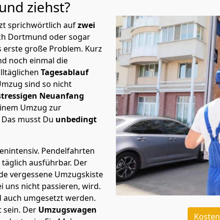
mund
ziehst?
t sprichwörtlich auf
zwei
ach Dortmund oder sogar
s erste große Problem.
Kurz
d noch einmal die
lltäglichen
Tagesablauf
Umzug sind so nicht
stressigen Neuanfang
 einem Umzug zur
. Das musst Du
unbedingt
tenintensiv. Pendelfahrten
täglich ausführbar.
Der
Jede vergessene Umzugskiste
i uns nicht passieren, wird.
d auch umgesetzt werden.
 sein. Der
Umzugswagen
Kosten