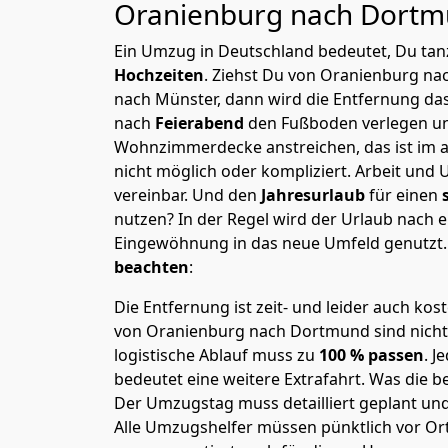
Oranienburg nach Dort
Ein Umzug in Deutschland bedeutet, Du tanz
Hochzeiten
. Ziehst Du von Oranienburg n
nach Münster, dann wird die Entfernung da
nach
Feierabend
den Fußboden verlegen un
Wohnzimmerdecke anstreichen, das ist im a
nicht möglich oder kompliziert.
Arbeit und 
vereinbar. Und den
Jahresurlaub
für einen
nutzen? In der Regel wird der Urlaub nach
Eingewöhnung in das neue Umfeld genutzt
beachten
:
Die Entfernung ist zeit- und leider auch kos
von Oranienburg nach Dortmund sind nicht 
logistische Ablauf muss zu
100 % passen
. 
bedeutet eine weitere Extrafahrt. Was die be
Der Umzugstag muss detailliert geplant un
Alle Umzugshelfer müssen pünktlich vor Ort