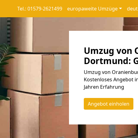
Tel.: 01579-2621499
europaweite Umzüge
deut
Umzug von 
Dortmund: G
Umzug von Oranienbur
Kostenloses Angebot in
Jahren Erfahrung
Angebot einholen