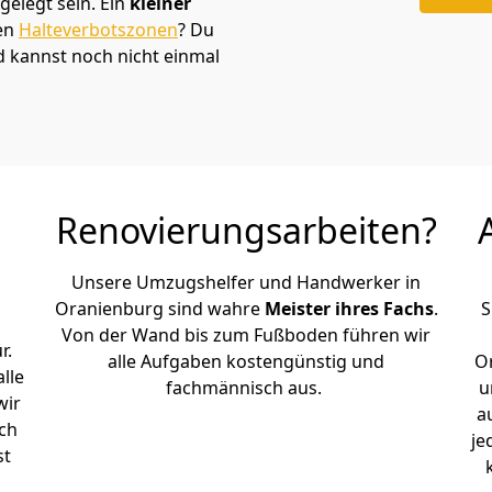
elegt sein. Ein
kleiner
den
Halteverbotszonen
? Du
 kannst noch nicht einmal
Renovierungsarbeiten?
Unsere Umzugshelfer und Handwerker in
Oranienburg sind wahre
Meister ihres Fachs
.
S
Von der Wand bis zum Fußboden führen wir
r.
alle Aufgaben kostengünstig und
O
lle
fachmännisch aus.
u
wir
a
ch
je
st