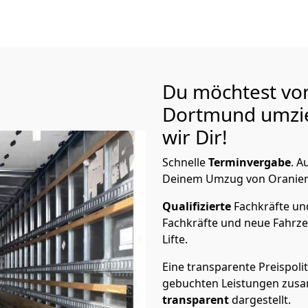
Du möchtest vo
Dortmund
umzi
wir Dir!
Schnelle
Terminvergabe
.
Au
Deinem Umzug von Oranienb
Qualifizierte
Fachkräfte u
Fachkräfte und neue Fahrze
Lifte.
Eine transparente Preispolit
gebuchten Leistungen zusam
transparent
dargestellt.