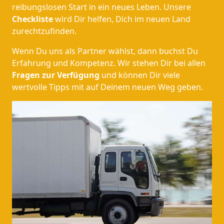
reibungslosen Start in ein neues Leben.
Unsere
Checkliste
wird Dir helfen, Dich im neuen Land
zurechtzufinden.
Wenn Du uns als Partner wählst, dann buchst Du
Erfahrung und Kompetenz. Wir stehen Dir bei allen
Fragen zur Verfügung
und können Dir viele
wertvolle Tipps mit auf Deinem neuen Weg geben.