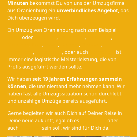
Minuten
bekommst Du von uns der Umzugsfirma
aus Oranienburg ein
unverbindliches Angebot
, das
Dich überzeugen wird.
Ein Umzug von Oranienburg nach zum Beispiel
Berlin
oder
Hamburg
,
Osnabrück
,
Ingolstadt
,
München
,
Köln
,
Essen
,
Bremen
,
Dresden
,
Heidelberg
,
Leverkusen
, oder auch
Remscheid
ist
immer eine logistische Meisterleistung, die von
Profis ausgeführt werden sollte.
Wir haben
seit
19 Jahren Erfahrungen sammeln
können
, die uns niemand mehr nehmen kann. Wir
haben fast alle Umzugssituation schon durchlebt
und unzählige Umzüge bereits ausgeführt.
Gerne begleiten wir auch Dich auf Deiner Reise in
Deine neue Zukunft, egal ob es
Düsseldorf
oder
auch
Potsdam
sein soll, wir sind für Dich da.