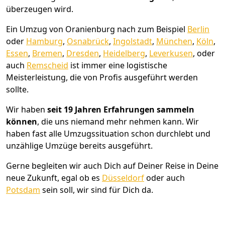
überzeugen wird.
Ein Umzug von Oranienburg nach zum Beispiel
Berlin
oder
Hamburg
,
Osnabrück
,
Ingolstadt
,
München
,
Köln
,
Essen
,
Bremen
,
Dresden
,
Heidelberg
,
Leverkusen
, oder
auch
Remscheid
ist immer eine logistische
Meisterleistung, die von Profis ausgeführt werden
sollte.
Wir haben
seit
19 Jahren Erfahrungen sammeln
können
, die uns niemand mehr nehmen kann. Wir
haben fast alle Umzugssituation schon durchlebt und
unzählige Umzüge bereits ausgeführt.
Gerne begleiten wir auch Dich auf Deiner Reise in Deine
neue Zukunft, egal ob es
Düsseldorf
oder auch
Potsdam
sein soll, wir sind für Dich da.