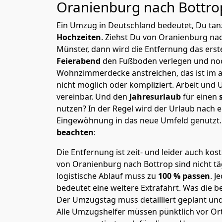
Oranienburg nach Bottr
Ein Umzug in Deutschland bedeutet, Du tanz
Hochzeiten
. Ziehst Du von Oranienburg na
Münster, dann wird die Entfernung das ers
Feierabend
den Fußboden verlegen und noc
Wohnzimmerdecke anstreichen, das ist im a
nicht möglich oder kompliziert.
Arbeit und 
vereinbar. Und den
Jahresurlaub
für einen
nutzen? In der Regel wird der Urlaub nach
Eingewöhnung in das neue Umfeld genutzt
beachten
:
Die Entfernung ist zeit- und leider auch kos
von Oranienburg nach Bottrop sind nicht tä
logistische Ablauf muss zu
100 % passen
. 
bedeutet eine weitere Extrafahrt. Was die be
Der Umzugstag muss detailliert geplant un
Alle Umzugshelfer müssen pünktlich vor Ort