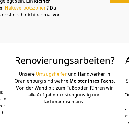
elegt sein. Ein
kleiner
den
Halteverbotszonen
? Du
annst noch nicht einmal vor
Renovierungsarbeiten?
Unsere
Umzugshelfer
und Handwerker in
Oranienburg sind wahre
Meister ihres Fachs
.
S
Von der Wand bis zum Fußboden führen wir
r.
alle Aufgaben kostengünstig und
O
lle
fachmännisch aus.
u
wir
a
ch
je